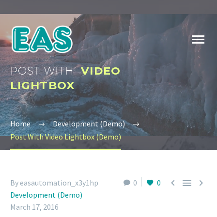
POST WITH
VIDEO
LIGHTBOX
Home
Development (Demo)
Post With Video Lightbox (Demo)



By easautomation_x3y1hp
0
0
Development (Demo)
March 17, 2016