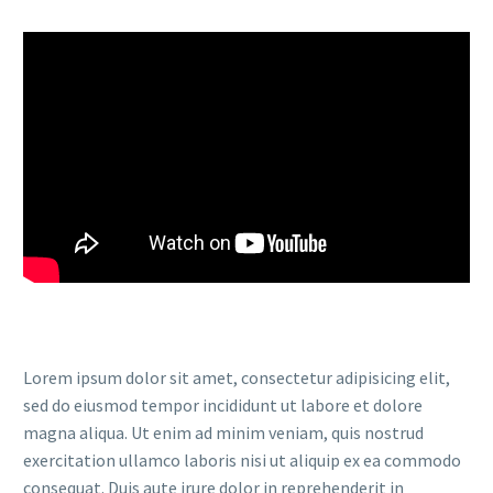
Lorem ipsum dolor sit amet, consectetur adipisicing elit,
sed do eiusmod tempor incididunt ut labore et dolore
magna aliqua. Ut enim ad minim veniam, quis nostrud
exercitation ullamco laboris nisi ut aliquip ex ea commodo
consequat. Duis aute irure dolor in reprehenderit in