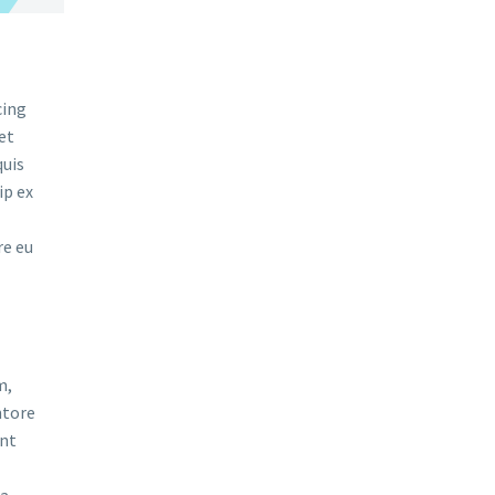
cing
et
quis
ip ex
re eu
m,
ntore
unt