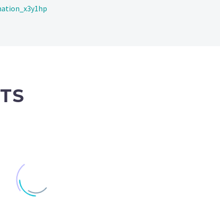
mation_x3y1hp
TS