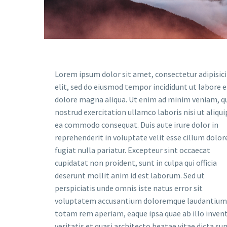
Lorem ipsum dolor sit amet, consectetur adipisic
elit, sed do eiusmod tempor incididunt ut labore e
dolore magna aliqua. Ut enim ad minim veniam, q
nostrud exercitation ullamco laboris nisi ut aliqui
ea commodo consequat. Duis aute irure dolor in
reprehenderit in voluptate velit esse cillum dolor
fugiat nulla pariatur. Excepteur sint occaecat
cupidatat non proident, sunt in culpa qui officia
deserunt mollit anim id est laborum. Sed ut
perspiciatis unde omnis iste natus error sit
voluptatem accusantium doloremque laudantium
totam rem aperiam, eaque ipsa quae ab illo inven
veritatis et quasi architecto beatae vitae dicta su