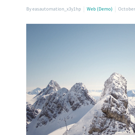
By easautomation_x3y1hp
Web (Demo)
October