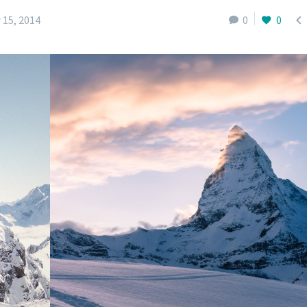

 15, 2014
0
0