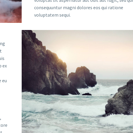
voluptas sit aspernatur aut odit aut fugit, sed qu
consequuntur magni dolores eos qui ratione
voluptatem sequi.
ing
t
uis
p ex
e eu
,
tore
nt