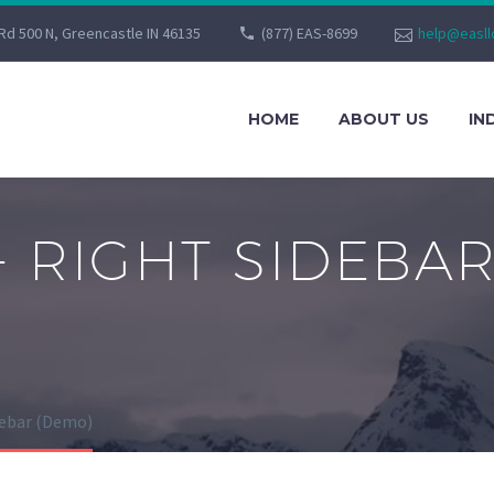
Rd 500 N, Greencastle IN 46135
(877) EAS-8699
help@easll
HOME
ABOUT US
IN
+ RIGHT SIDEBA
debar (Demo)