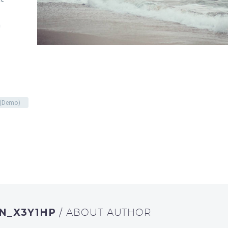
a
g (Demo)
N_X3Y1HP
/ ABOUT AUTHOR