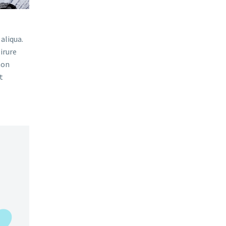
aliqua.
irure
non
t