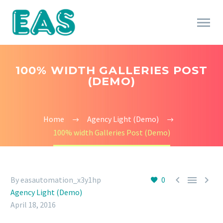
100% WIDTH GALLERIES POST
(DEMO)
Home
Agency Light (Demo)
100% width Galleries Post (Demo)



By easautomation_x3y1hp
0
Agency Light (Demo)
April 18, 2016