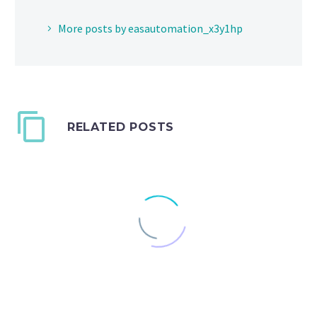
More posts by easautomation_x3y1hp
RELATED POSTS
Nullam vitae blandit
odio. Maecenas at mollis